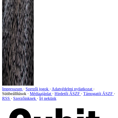
Impresszum
Szerzői jogok
Adatvédelmi nyilatkozat
Sütibeállítások
Médiaajánlat
Hirdetői ÁSZF
Támogatói ÁSZF
RSS
Szerzőinknek
Írj nekünk