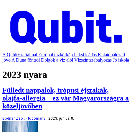
A Qubit+ tartalmai
Európai tűzkörkép
Paksi leállás
Kutatóhálózati
jövő
A Duna föntről
Dolgok a víz alól
Vízszintszabályozás
Jó iskola
2023 nyara
Fülledt nappalok, trópusi éjszakák,
olajfa-allergia – ez vár Magyarországra a
közeljövőben
Bodnár Zsolt
tudomány
2023. június 8.