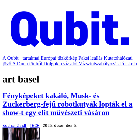
A Qubit+ tartalmai
Európai tűzkörkép
Paksi leállás
Kutatóhálózati
jövő
A Duna föntről
Dolgok a víz alól
Vízszintszabályozás
Jó iskola
art basel
Fényképeket kakáló, Musk- és
Zuckerberg-fejű robotkutyák lopták el a
show-t egy elit művészeti vásáron
Bodnár Zsolt
TECH
2025. december 5.