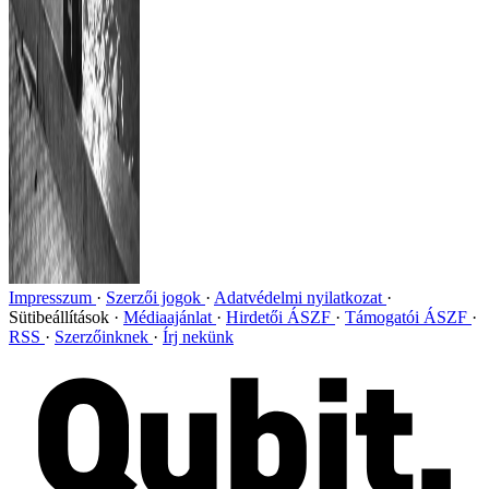
Impresszum
Szerzői jogok
Adatvédelmi nyilatkozat
Sütibeállítások
Médiaajánlat
Hirdetői ÁSZF
Támogatói ÁSZF
RSS
Szerzőinknek
Írj nekünk