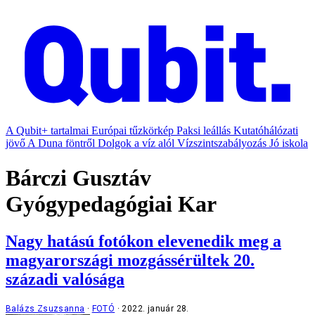
A Qubit+ tartalmai
Európai tűzkörkép
Paksi leállás
Kutatóhálózati
jövő
A Duna föntről
Dolgok a víz alól
Vízszintszabályozás
Jó iskola
Bárczi Gusztáv
Gyógypedagógiai Kar
Nagy hatású fotókon elevenedik meg a
magyarországi mozgássérültek 20.
századi valósága
Balázs Zsuzsanna
FOTÓ
2022. január 28.