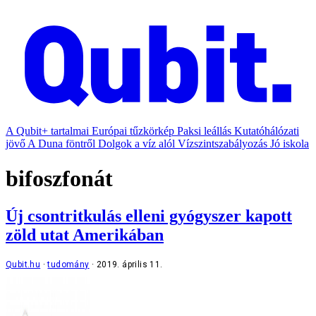
A Qubit+ tartalmai
Európai tűzkörkép
Paksi leállás
Kutatóhálózati
jövő
A Duna föntről
Dolgok a víz alól
Vízszintszabályozás
Jó iskola
bifoszfonát
Új csontritkulás elleni gyógyszer kapott
zöld utat Amerikában
Qubit.hu
tudomány
2019. április 11.