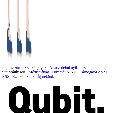
Impresszum
Szerzői jogok
Adatvédelmi nyilatkozat
Sütibeállítások
Médiaajánlat
Hirdetői ÁSZF
Támogatói ÁSZF
RSS
Szerzőinknek
Írj nekünk