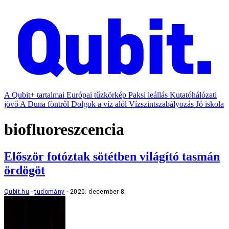
A Qubit+ tartalmai
Európai tűzkörkép
Paksi leállás
Kutatóhálózati
jövő
A Duna föntről
Dolgok a víz alól
Vízszintszabályozás
Jó iskola
biofluoreszcencia
Először fotóztak sötétben világító tasmán
ördögöt
Qubit.hu
tudomány
2020. december 8.