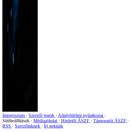
Impresszum
Szerzői jogok
Adatvédelmi nyilatkozat
Sütibeállítások
Médiaajánlat
Hirdetői ÁSZF
Támogatói ÁSZF
RSS
Szerzőinknek
Írj nekünk