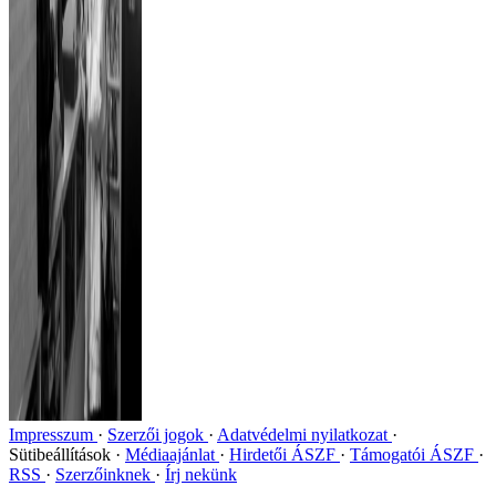
Impresszum
Szerzői jogok
Adatvédelmi nyilatkozat
Sütibeállítások
Médiaajánlat
Hirdetői ÁSZF
Támogatói ÁSZF
RSS
Szerzőinknek
Írj nekünk