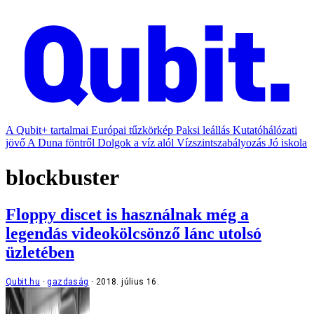
A Qubit+ tartalmai
Európai tűzkörkép
Paksi leállás
Kutatóhálózati
jövő
A Duna föntről
Dolgok a víz alól
Vízszintszabályozás
Jó iskola
blockbuster
Floppy discet is használnak még a
legendás videokölcsönző lánc utolsó
üzletében
Qubit.hu
gazdaság
2018. július 16.