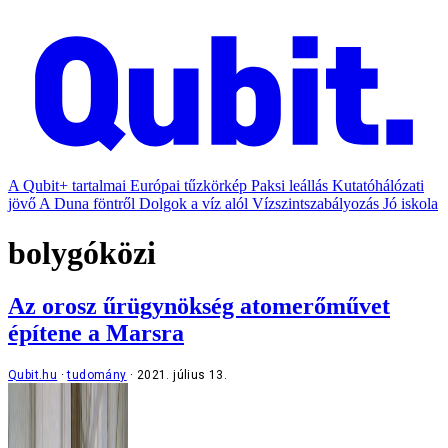
A Qubit+ tartalmai
Európai tűzkörkép
Paksi leállás
Kutatóhálózati
jövő
A Duna föntről
Dolgok a víz alól
Vízszintszabályozás
Jó iskola
bolygóközi
Az orosz űrügynökség atomerőművet
építene a Marsra
Qubit.hu
tudomány
2021. július 13.