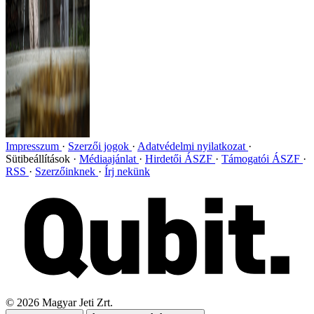
Impresszum
Szerzői jogok
Adatvédelmi nyilatkozat
Sütibeállítások
Médiaajánlat
Hirdetői ÁSZF
Támogatói ÁSZF
RSS
Szerzőinknek
Írj nekünk
©
2026
Magyar Jeti Zrt.