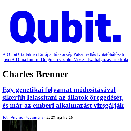
A Qubit+ tartalmai
Európai tűzkörkép
Paksi leállás
Kutatóhálózati
jövő
A Duna föntről
Dolgok a víz alól
Vízszintszabályozás
Jó iskola
Charles Brenner
Egy genetikai folyamat módosításával
sikerült lelassítani az állatok öregedését,
és már az emberi alkalmazást vizsgálják
Tóth András
tudomány
2023. április 26.