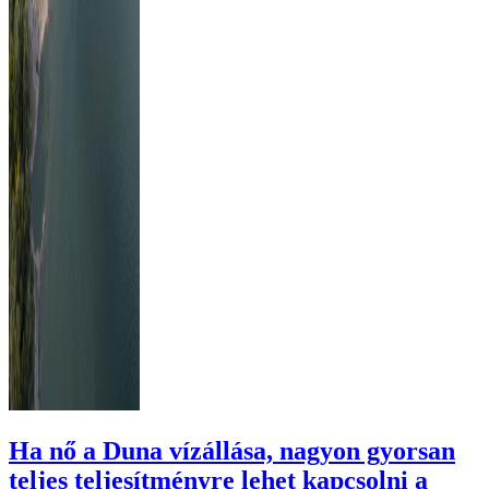
Ha nő a Duna vízállása, nagyon gyorsan
teljes teljesítményre lehet kapcsolni a