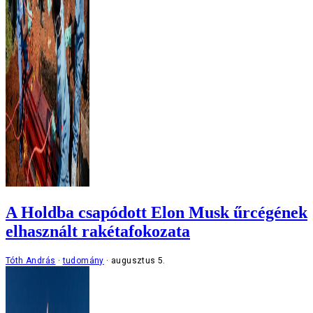
A Holdba csapódott Elon Musk űrcégének
elhasznált rakétafokozata
Tóth András
tudomány
augusztus 5.