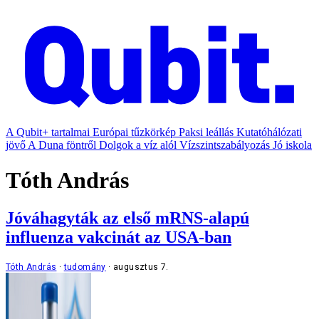
A Qubit+ tartalmai
Európai tűzkörkép
Paksi leállás
Kutatóhálózati
jövő
A Duna föntről
Dolgok a víz alól
Vízszintszabályozás
Jó iskola
Tóth András
Jóváhagyták az első mRNS-alapú
influenza vakcinát az USA-ban
Tóth András
tudomány
augusztus 7.