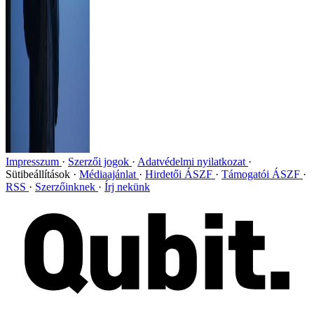
Impresszum
Szerzői jogok
Adatvédelmi nyilatkozat
Sütibeállítások
Médiaajánlat
Hirdetői ÁSZF
Támogatói ÁSZF
RSS
Szerzőinknek
Írj nekünk