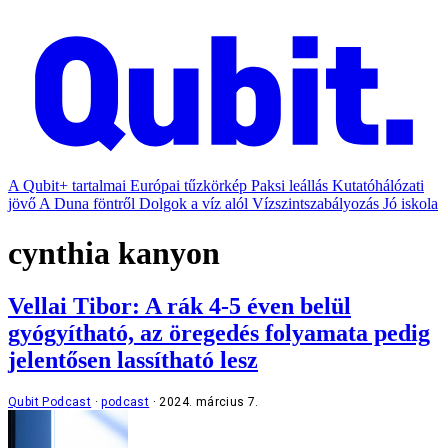
A Qubit+ tartalmai
Európai tűzkörkép
Paksi leállás
Kutatóhálózati
jövő
A Duna föntről
Dolgok a víz alól
Vízszintszabályozás
Jó iskola
cynthia kanyon
Vellai Tibor: A rák 4-5 éven belül
gyógyítható, az öregedés folyamata pedig
jelentősen lassítható lesz
Qubit Podcast
podcast
2024. március 7.