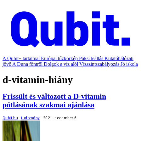
A Qubit+ tartalmai
Európai tűzkörkép
Paksi leállás
Kutatóhálózati
jövő
A Duna föntről
Dolgok a víz alól
Vízszintszabályozás
Jó iskola
d-vitamin-hiány
Frissült és változott a D-vitamin
pótlásának szakmai ajánlása
Qubit.hu
tudomány
2021. december 6.