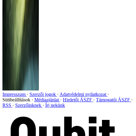
Impresszum
Szerzői jogok
Adatvédelmi nyilatkozat
Sütibeállítások
Médiaajánlat
Hirdetői ÁSZF
Támogatói ÁSZF
RSS
Szerzőinknek
Írj nekünk