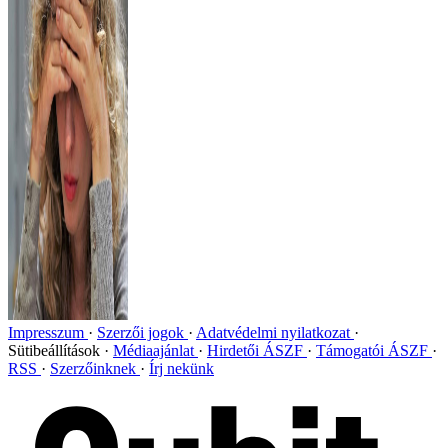
Impresszum
Szerzői jogok
Adatvédelmi nyilatkozat
Sütibeállítások
Médiaajánlat
Hirdetői ÁSZF
Támogatói ÁSZF
RSS
Szerzőinknek
Írj nekünk