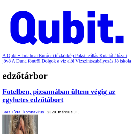
A Qubit+ tartalmai
Európai tűzkörkép
Paksi leállás
Kutatóhálózati
jövő
A Duna föntről
Dolgok a víz alól
Vízszintszabályozás
Jó iskola
edzőtárbor
Fotelben, pizsamában ültem végig az
egyhetes edzőtábort
Gara Tícia
koronavírus
2020. március 31.