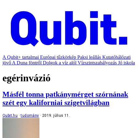
A Qubit+ tartalmai
Európai tűzkörkép
Paksi leállás
Kutatóhálózati
jövő
A Duna föntről
Dolgok a víz alól
Vízszintszabályozás
Jó iskola
egérinvázió
Másfél tonna patkánymérget szórnának
szét egy kaliforniai szigetvilágban
Qubit.hu
tudomány
2019. július 11.