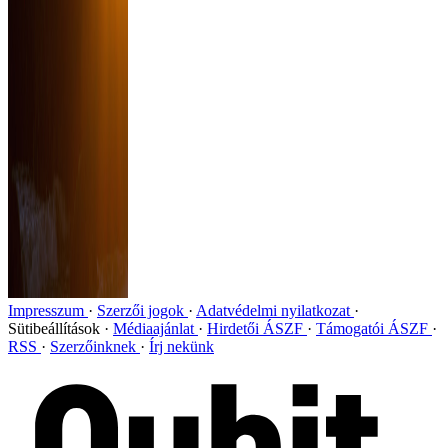
Impresszum
Szerzői jogok
Adatvédelmi nyilatkozat
Sütibeállítások
Médiaajánlat
Hirdetői ÁSZF
Támogatói ÁSZF
RSS
Szerzőinknek
Írj nekünk