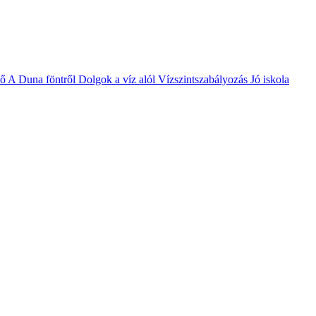
vő
A Duna föntről
Dolgok a víz alól
Vízszintszabályozás
Jó iskola