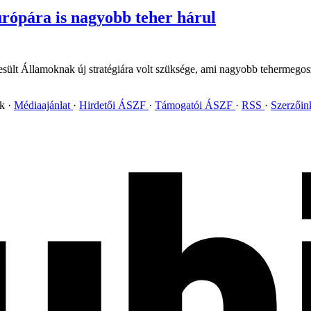
rópára is nagyobb teher hárul
esült Államoknak új stratégiára volt szüksége, ami nagyobb tehermegos
ok
Médiaajánlat
Hirdetői ÁSZF
Támogatói ÁSZF
RSS
Szerzői