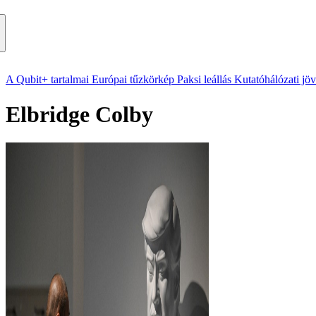
A Qubit+ tartalmai
Európai tűzkörkép
Paksi leállás
Kutatóhálózati jö
Elbridge Colby