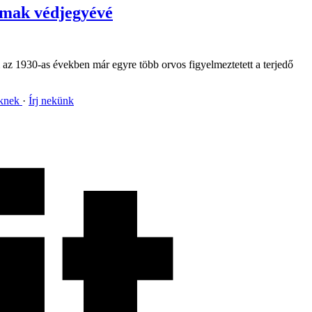
almak védjegyévé
 az 1930-as években már egyre több orvos figyelmeztetett a terjedő
nknek
Írj nekünk