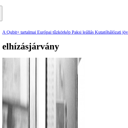
A Qubit+ tartalmai
Európai tűzkörkép
Paksi leállás
Kutatóhálózati jö
elhízásjárvány