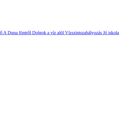
vő
A Duna föntről
Dolgok a víz alól
Vízszintszabályozás
Jó iskola