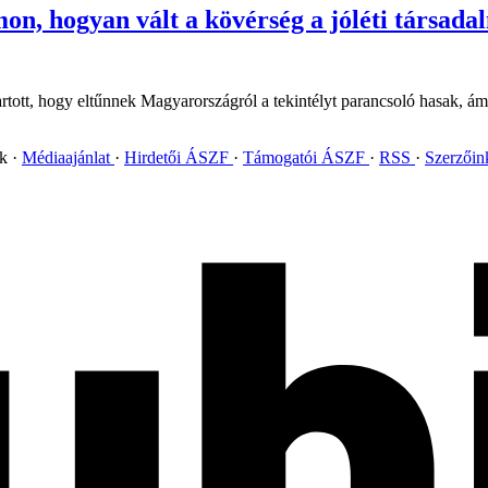
mon, hogyan vált a kövérség a jóléti társad
artott, hogy eltűnnek Magyarországról a tekintélyt parancsoló hasak, ám
ok
Médiaajánlat
Hirdetői ÁSZF
Támogatói ÁSZF
RSS
Szerzői