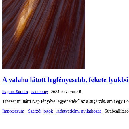
A valaha látott legfényesebb, fekete lyukbó
Kuglics Sarolta
tudomány
2025. november 5.
Tízezer milliárd Nap fényével egyenértékű az a sugárzás, amit egy Földt
Impresszum
Szerzői jogok
Adatvédelmi nyilatkozat
Sütibeállítás