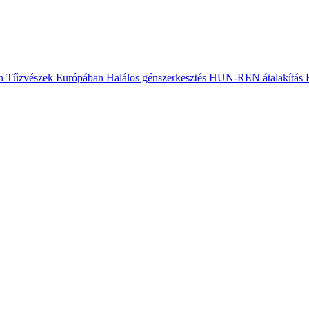
n
Tűzvészek Európában
Halálos génszerkesztés
HUN-REN átalakítás