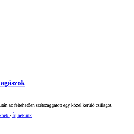
llagászok
tán az feltehetően szétszaggatott egy közel kerülő csillagot.
nknek
Írj nekünk