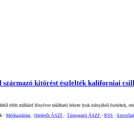
l származó kitörést észlelték kaliforniai csi
ől több milliárd fényévre található fekete lyuk irányából észleltek, miu
ok
Médiaajánlat
Hirdetői ÁSZF
Támogatói ÁSZF
RSS
Szerzői