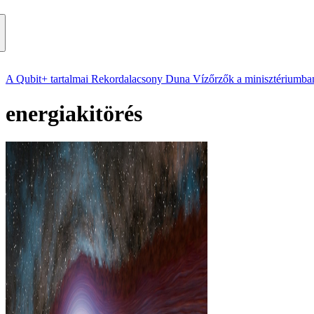
A Qubit+ tartalmai
Rekordalacsony Duna
Vízőrzők a minisztériumba
energiakitörés