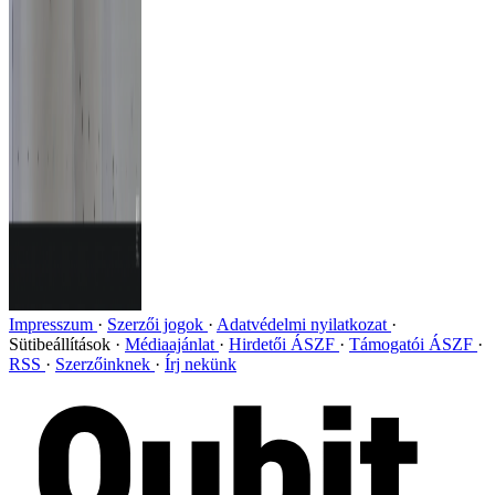
Impresszum
Szerzői jogok
Adatvédelmi nyilatkozat
Sütibeállítások
Médiaajánlat
Hirdetői ÁSZF
Támogatói ÁSZF
RSS
Szerzőinknek
Írj nekünk