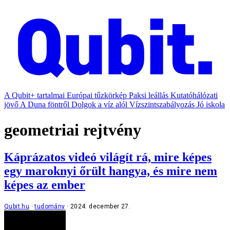
A Qubit+ tartalmai
Európai tűzkörkép
Paksi leállás
Kutatóhálózati
jövő
A Duna föntről
Dolgok a víz alól
Vízszintszabályozás
Jó iskola
geometriai rejtvény
Káprázatos videó világít rá, mire képes
egy maroknyi őrült hangya, és mire nem
képes az ember
Qubit.hu
tudomány
2024. december 27.