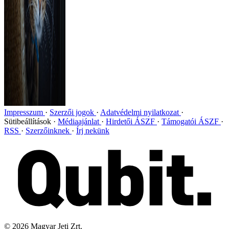
Impresszum
Szerzői jogok
Adatvédelmi nyilatkozat
Sütibeállítások
Médiaajánlat
Hirdetői ÁSZF
Támogatói ÁSZF
RSS
Szerzőinknek
Írj nekünk
©
2026
Magyar Jeti Zrt.