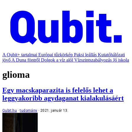
A Qubit+ tartalmai
Európai tűzkörkép
Paksi leállás
Kutatóhálózati
jövő
A Duna föntről
Dolgok a víz alól
Vízszintszabályozás
Jó iskola
glioma
Egy macskaparazita is felelős lehet a
leggyakoribb agydaganat kialakulásáért
Qubit.hu
tudomány
2021. január 13.