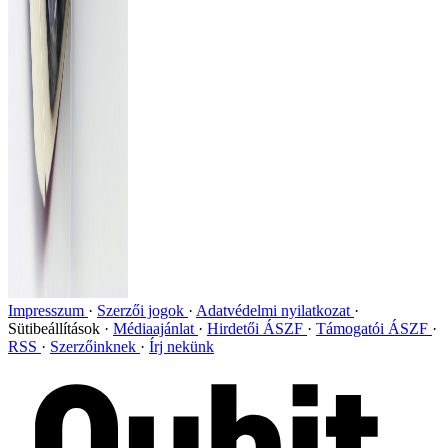
Impresszum
Szerzői jogok
Adatvédelmi nyilatkozat
Sütibeállítások
Médiaajánlat
Hirdetői ÁSZF
Támogatói ÁSZF
RSS
Szerzőinknek
Írj nekünk