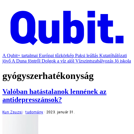
A Qubit+ tartalmai
Európai tűzkörkép
Paksi leállás
Kutatóhálózati
jövő
A Duna föntről
Dolgok a víz alól
Vízszintszabályozás
Jó iskola
gyógyszerhatékonyság
Valóban hatástalanok lennének az
antidepresszánsok?
Kun Zsuzsi
tudomány
2023. január 31.