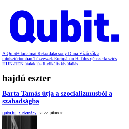
A Qubit+ tartalmai
Rekordalacsony Duna
Vízőrzők a
minisztériumban
Tűzvészek Európában
Halálos génszerkesztés
HUN-REN átalakítás
Radikális kívülállás
hajdú eszter
Barta Tamás útja a szocializmusból a
szabadságba
Qubit.hu
tudomány
2022. július 31.