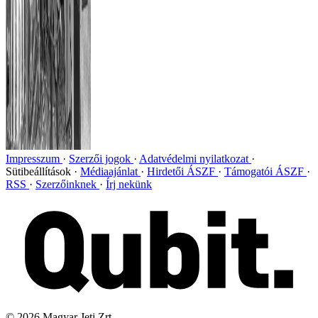
Impresszum
Szerzői jogok
Adatvédelmi nyilatkozat
Sütibeállítások
Médiaajánlat
Hirdetői ÁSZF
Támogatói ÁSZF
RSS
Szerzőinknek
Írj nekünk
©
2026
Magyar Jeti Zrt.