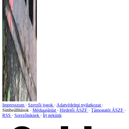
Impresszum
Szerzői jogok
Adatvédelmi nyilatkozat
Sütibeállítások
Médiaajánlat
Hirdetői ÁSZF
Támogatói ÁSZF
RSS
Szerzőinknek
Írj nekünk