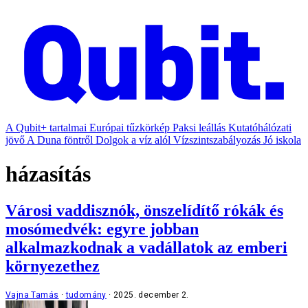
A Qubit+ tartalmai
Európai tűzkörkép
Paksi leállás
Kutatóhálózati
jövő
A Duna föntről
Dolgok a víz alól
Vízszintszabályozás
Jó iskola
házasítás
Városi vaddisznók, önszelídítő rókák és
mosómedvék: egyre jobban
alkalmazkodnak a vadállatok az emberi
környezethez
Vajna Tamás
tudomány
2025. december 2.