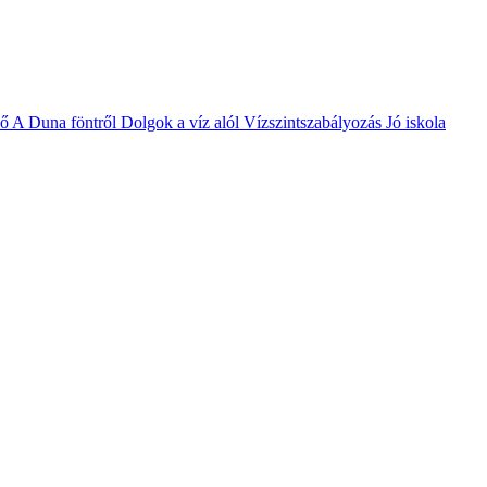
vő
A Duna föntről
Dolgok a víz alól
Vízszintszabályozás
Jó iskola