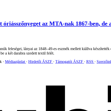
tt óriásszőnyeget az MTA-nak 1867-ben, de
tanúk feleségei, lányai az 1848–49-es eszmék mellett kiállva készítették
e a két darabra szedett textil felét.
ok
Médiaajánlat
Hirdetői ÁSZF
Támogatói ÁSZF
RSS
Szerzői