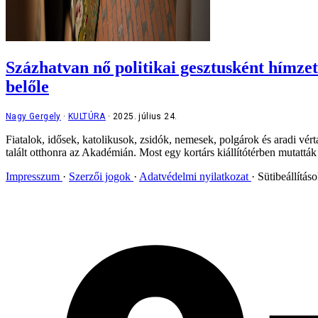
Százhatvan nő politikai gesztusként hímze
belőle
Nagy Gergely
KULTÚRA
2025. július 24.
Fiatalok, idősek, katolikusok, zsidók, nemesek, polgárok és aradi vér
talált otthonra az Akadémián. Most egy kortárs kiállítótérben mutatták b
Impresszum
Szerzői jogok
Adatvédelmi nyilatkozat
Sütibeállítás