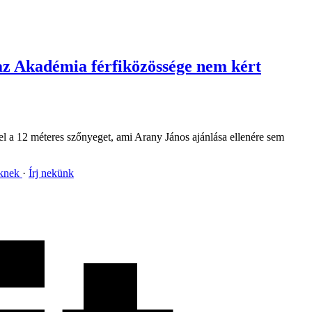
 az Akadémia férfiközössége nem kért
 el a 12 méteres szőnyeget, ami Arany János ajánlása ellenére sem
nknek
Írj nekünk