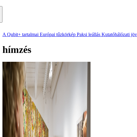
A Qubit+ tartalmai
Európai tűzkörkép
Paksi leállás
Kutatóhálózati jö
hímzés