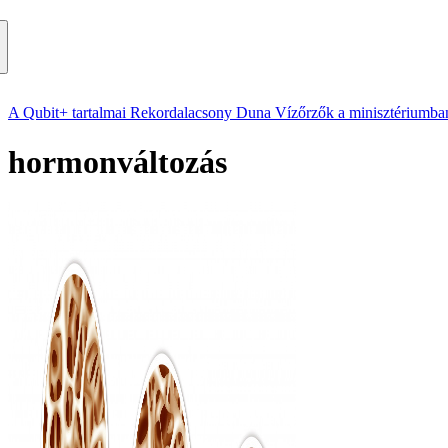
A Qubit+ tartalmai
Rekordalacsony Duna
Vízőrzők a minisztériumba
hormonváltozás