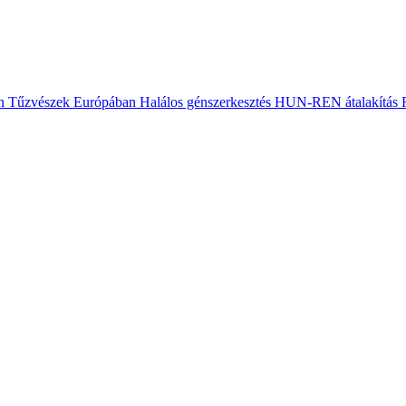
n
Tűzvészek Európában
Halálos génszerkesztés
HUN-REN átalakítás