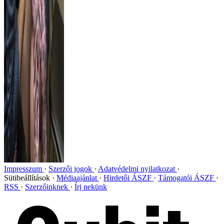
Impresszum
Szerzői jogok
Adatvédelmi nyilatkozat
Sütibeállítások
Médiaajánlat
Hirdetői ÁSZF
Támogatói ÁSZF
RSS
Szerzőinknek
Írj nekünk