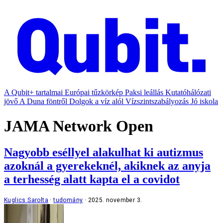
A Qubit+ tartalmai
Európai tűzkörkép
Paksi leállás
Kutatóhálózati
jövő
A Duna föntről
Dolgok a víz alól
Vízszintszabályozás
Jó iskola
JAMA Network Open
Nagyobb eséllyel alakulhat ki autizmus
azoknál a gyerekeknél, akiknek az anyja
a terhesség alatt kapta el a covidot
Kuglics Sarolta
tudomány
2025. november 3.