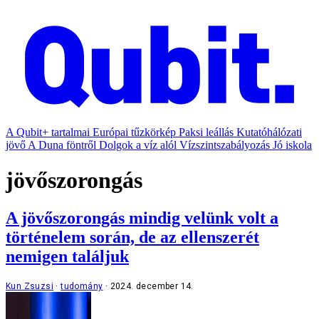
A Qubit+ tartalmai
Európai tűzkörkép
Paksi leállás
Kutatóhálózati
jövő
A Duna föntről
Dolgok a víz alól
Vízszintszabályozás
Jó iskola
jövőszorongás
A jövőszorongás mindig velünk volt a
történelem során, de az ellenszerét
nemigen találjuk
Kun Zsuzsi
tudomány
2024. december 14.