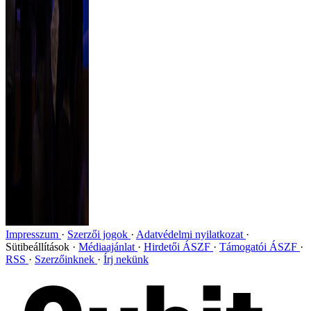
Impresszum
Szerzői jogok
Adatvédelmi nyilatkozat
Sütibeállítások
Médiaajánlat
Hirdetői ÁSZF
Támogatói ÁSZF
RSS
Szerzőinknek
Írj nekünk