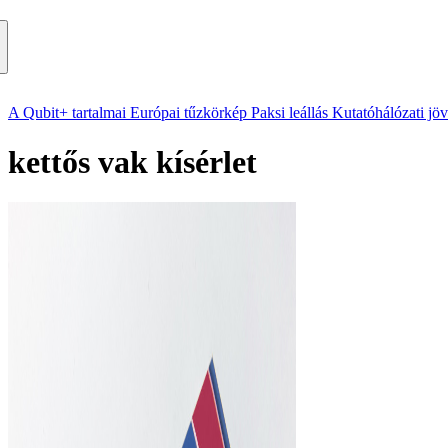
A Qubit+ tartalmai
Európai tűzkörkép
Paksi leállás
Kutatóhálózati jö
kettős vak kísérlet