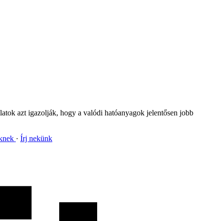
álatok azt igazolják, hogy a valódi hatóanyagok jelentősen jobb
nknek
Írj nekünk