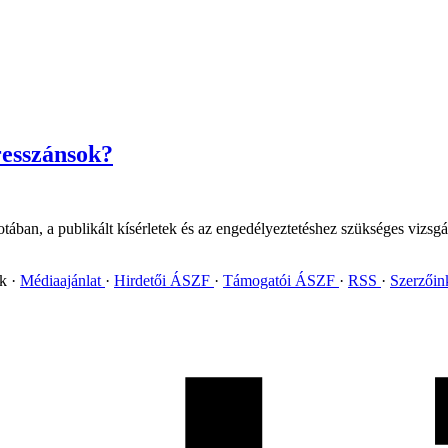
resszánsok?
otában, a publikált kísérletek és az engedélyeztetéshez szükséges vizsg
ok
Médiaajánlat
Hirdetői ÁSZF
Támogatói ÁSZF
RSS
Szerzői