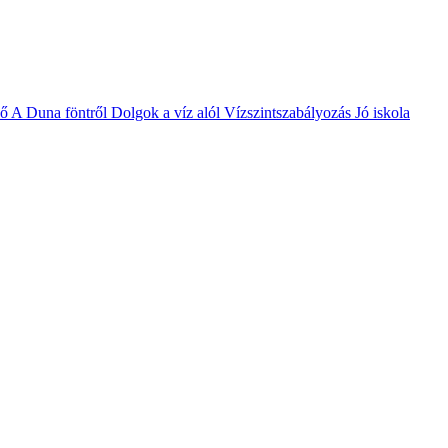
vő
A Duna föntről
Dolgok a víz alól
Vízszintszabályozás
Jó iskola