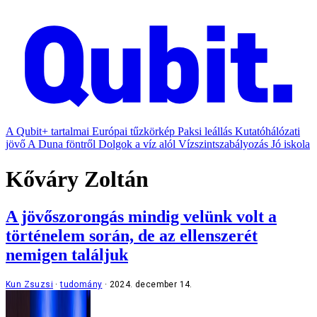
A Qubit+ tartalmai
Európai tűzkörkép
Paksi leállás
Kutatóhálózati
jövő
A Duna föntről
Dolgok a víz alól
Vízszintszabályozás
Jó iskola
Kőváry Zoltán
A jövőszorongás mindig velünk volt a
történelem során, de az ellenszerét
nemigen találjuk
Kun Zsuzsi
tudomány
2024. december 14.