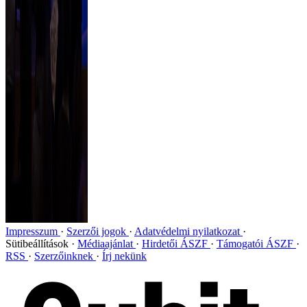
Impresszum
Szerzői jogok
Adatvédelmi nyilatkozat
Sütibeállítások
Médiaajánlat
Hirdetői ÁSZF
Támogatói ÁSZF
RSS
Szerzőinknek
Írj nekünk