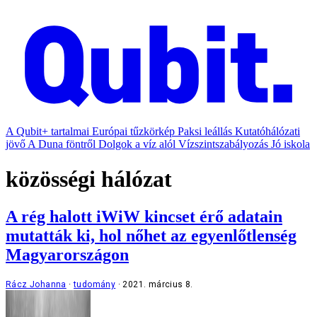
A Qubit+ tartalmai
Európai tűzkörkép
Paksi leállás
Kutatóhálózati
jövő
A Duna föntről
Dolgok a víz alól
Vízszintszabályozás
Jó iskola
közösségi hálózat
A rég halott iWiW kincset érő adatain
mutatták ki, hol nőhet az egyenlőtlenség
Magyarországon
Rácz Johanna
tudomány
2021. március 8.