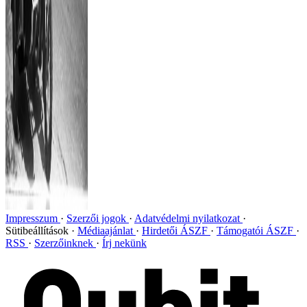
Impresszum
Szerzői jogok
Adatvédelmi nyilatkozat
Sütibeállítások
Médiaajánlat
Hirdetői ÁSZF
Támogatói ÁSZF
RSS
Szerzőinknek
Írj nekünk