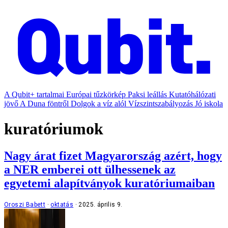
A Qubit+ tartalmai
Európai tűzkörkép
Paksi leállás
Kutatóhálózati
jövő
A Duna föntről
Dolgok a víz alól
Vízszintszabályozás
Jó iskola
kuratóriumok
Nagy árat fizet Magyarország azért, hogy
a NER emberei ott ülhessenek az
egyetemi alapítványok kuratóriumaiban
Oroszi Babett
oktatás
2025. április 9.