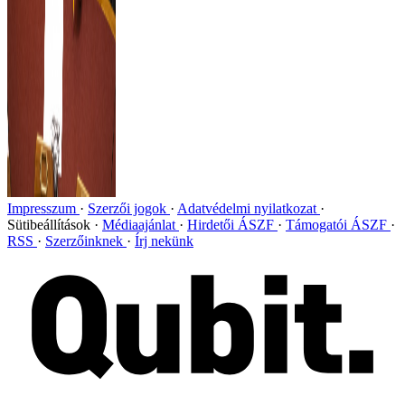
Impresszum
Szerzői jogok
Adatvédelmi nyilatkozat
Sütibeállítások
Médiaajánlat
Hirdetői ÁSZF
Támogatói ÁSZF
RSS
Szerzőinknek
Írj nekünk