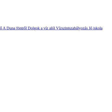
vő
A Duna föntről
Dolgok a víz alól
Vízszintszabályozás
Jó iskola