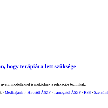
, hogy terápiára lett szüksége
 nyelvi modelleknél is működnek a relaxációs technikák.
ok
Médiaajánlat
Hirdetői ÁSZF
Támogatói ÁSZF
RSS
Szerzői