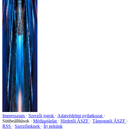
Impresszum
Szerzői jogok
Adatvédelmi nyilatkozat
Sütibeállítások
Médiaajánlat
Hirdetői ÁSZF
Támogatói ÁSZF
RSS
Szerzőinknek
Írj nekünk