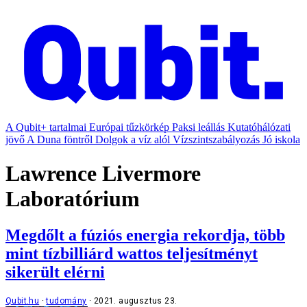
A Qubit+ tartalmai
Európai tűzkörkép
Paksi leállás
Kutatóhálózati
jövő
A Duna föntről
Dolgok a víz alól
Vízszintszabályozás
Jó iskola
Lawrence Livermore
Laboratórium
Megdőlt a fúziós energia rekordja, több
mint tízbilliárd wattos teljesítményt
sikerült elérni
Qubit.hu
tudomány
2021. augusztus 23.