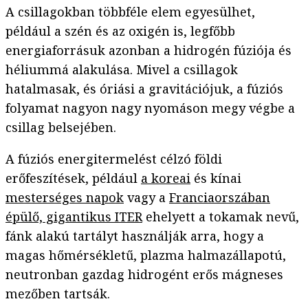
A csillagokban többféle elem egyesülhet,
például a szén és az oxigén is, legfőbb
energiaforrásuk azonban a hidrogén fúziója és
héliummá alakulása. Mivel a csillagok
hatalmasak, és óriási a gravitációjuk, a fúziós
folyamat nagyon nagy nyomáson megy végbe a
csillag belsejében.
A fúziós energitermelést célzó földi
erőfeszítések, például
a koreai
és kínai
mesterséges napok
vagy a
Franciaorszában
épülő, gigantikus ITER
ehelyett a tokamak nevű,
fánk alakú tartályt használják arra, hogy a
magas hőmérsékletű, plazma halmazállapotú,
neutronban gazdag hidrogént erős mágneses
mezőben tartsák.