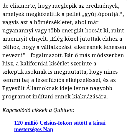
de elismerte, hogy meglepik az eredmények,
amelyek megközelítik a pellet „gyújtópontját”,
vagyis azt a hőmérsékletet, ahol már
ugyanannyi vagy több energiát bocsát ki, mint
amennyit elnyelt. „Elég közel jutottak ehhez a
célhoz, hogy a vállalkozást sikeresnek lehessen
nevezni” – fogalmazott. Bár ő más módszerben
hisz, a kaliforniai kísérlet szerinte a
szkeptikusoknak is megmutatta, hogy nincs
semmi baj a lézerfúziós elképzeléssel, és az
Egyesült Államoknak ideje lenne nagyobb
programot indítani ennek kiaknázására.
Kapcsolódó cikkek a Qubiten:
120 millió Celsius-fokon sütött a kínai
mesterséges Nap