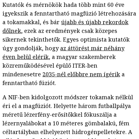
Kutatók és mérnökök hada több mint 60 éve
igyekszik a fenntartható magfúzió létrehozására
a tokamakkal, és bár
újabb és újabb rekordok
dőlnek
, ezek az eredmények csak közepes
sikernek tekinthetők. Egyes optimista kutatók
úgy gondolják, hogy
az áttörést már néhány
éven belül elérik
, a magyar szakemberek
közreműködésével épülő ITER-ben
mindenesetre
2035-nél előbbre nem ígérik
a
fenntartható fúziót.
A NIF-ben kidolgozott módszer tokamak nélkül
éri el a magfúziót. Helyette három futballpálya
méretű lézerfény-erősítőkkel fókuszálja a
lézernyalábokat a 10 méteres gömbalakú, fém
céltartályban elhelyezett hidrogénpelletekre. A