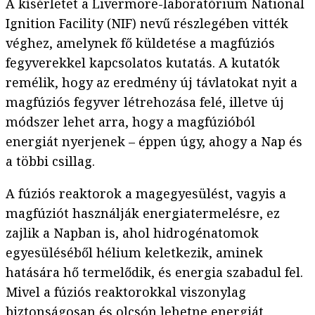
A kísérletet a Livermore-laboratórium National
Ignition Facility (NIF) nevű részlegében vitték
véghez, amelynek fő küldetése a magfúziós
fegyverekkel kapcsolatos kutatás. A kutatók
remélik, hogy az eredmény új távlatokat nyit a
magfúziós fegyver létrehozása felé, illetve új
módszer lehet arra, hogy a magfúzióból
energiát nyerjenek – éppen úgy, ahogy a Nap és
a többi csillag.
A fúziós reaktorok a magegyesülést, vagyis a
magfúziót használják energiatermelésre, ez
zajlik a Napban is, ahol hidrogénatomok
egyesüléséből hélium keletkezik, aminek
hatására hő termelődik, és energia szabadul fel.
Mivel a fúziós reaktorokkal viszonylag
biztonságosan és olcsón lehetne energiát