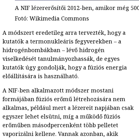
A NIF lézererősítői 2012-ben, amikor még 500
Fotó
:
Wikimedia Commons
A módszert eredetileg arra tervezték, hogy a
kutatók a termonukleáris fegyverekben – a
hidrogénbombákban – lévő hidrogén
viselkedését tanulmányozhassák, de egyes
kutatók úgy gondolják, hogy a fúziós energia
előállítására is használható.
A NIF-ben alkalmazott módszer mostani
formájában fúziós erőmű létrehozására nem
alkalmas, például mert a lézereit napjában csak
egyszer lehet elsütni, míg a működő fúziós
erőműben másodpercenként több pelletet
vaporizálni kellene. Vannak azonban, akik