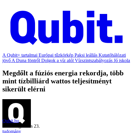
A Qubit+ tartalmai
Európai tűzkörkép
Paksi leállás
Kutatóhálózati
jövő
A Duna föntről
Dolgok a víz alól
Vízszintszabályozás
Jó iskola
Megdőlt a fúziós energia rekordja, több
mint tízbilliárd wattos teljesítményt
sikerült elérni
Qubit.hu
2021. augusztus 23.
tudomány