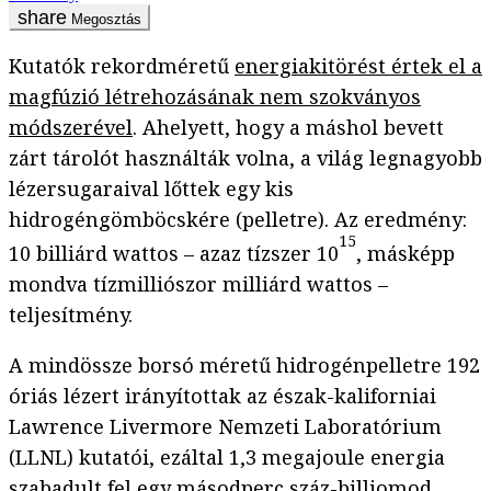
Megosztás
Kutatók rekordméretű
energiakitörést értek el a
magfúzió létrehozásának nem szokványos
módszerével
. Ahelyett, hogy a máshol bevett
zárt tárolót használták volna, a világ legnagyobb
lézersugaraival lőttek egy kis
hidrogéngömböcskére (pelletre). Az eredmény:
15
10 billiárd wattos – azaz tízszer 10
, másképp
mondva tízmilliószor milliárd wattos –
teljesítmény.
A mindössze borsó méretű hidrogénpelletre 192
óriás lézert irányítottak az észak-kaliforniai
Lawrence Livermore Nemzeti Laboratórium
(LLNL) kutatói, ezáltal 1,3 megajoule energia
szabadult fel egy másodperc száz-billiomod