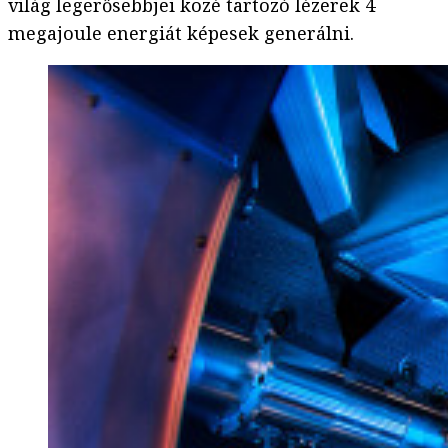
világ legerősebbjei közé tartozó lézerek 4
megajoule energiát képesek generálni.