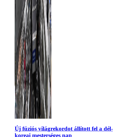
Új fúziós világrekordot állított fel a dél-
koreai mesterséges nap