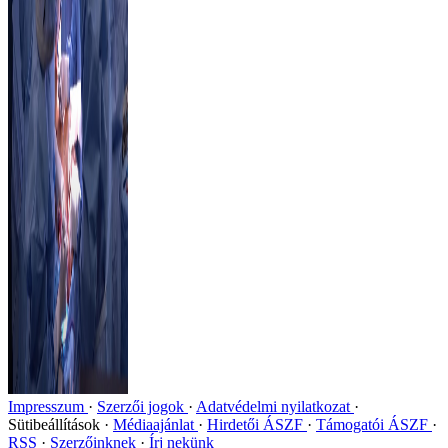
Impresszum
Szerzői jogok
Adatvédelmi nyilatkozat
Sütibeállítások
Médiaajánlat
Hirdetői ÁSZF
Támogatói ÁSZF
RSS
Szerzőinknek
Írj nekünk