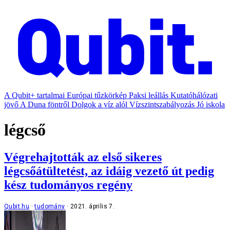
A Qubit+ tartalmai
Európai tűzkörkép
Paksi leállás
Kutatóhálózati
jövő
A Duna föntről
Dolgok a víz alól
Vízszintszabályozás
Jó iskola
légcső
Végrehajtották az első sikeres
légcsőátültetést, az idáig vezető út pedig
kész tudományos regény
Qubit.hu
tudomány
2021. április 7.