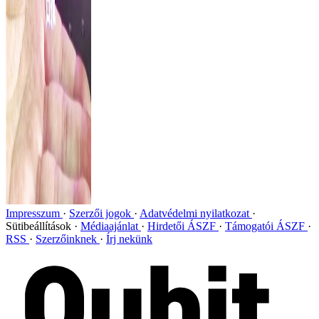
Impresszum
Szerzői jogok
Adatvédelmi nyilatkozat
Sütibeállítások
Médiaajánlat
Hirdetői ÁSZF
Támogatói ÁSZF
RSS
Szerzőinknek
Írj nekünk