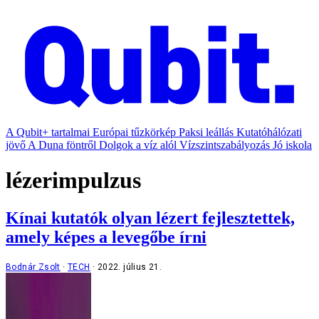
A Qubit+ tartalmai
Európai tűzkörkép
Paksi leállás
Kutatóhálózati
jövő
A Duna föntről
Dolgok a víz alól
Vízszintszabályozás
Jó iskola
lézerimpulzus
Kínai kutatók olyan lézert fejlesztettek,
amely képes a levegőbe írni
Bodnár Zsolt
TECH
2022. július 21.