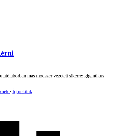
lérni
kutatólaborban más módszer vezetett sikerre: gigantikus
nknek
Írj nekünk