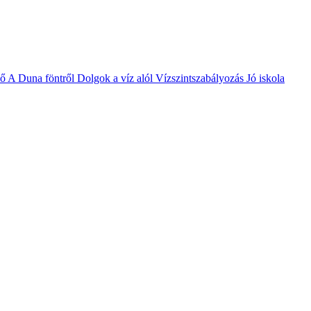
vő
A Duna föntről
Dolgok a víz alól
Vízszintszabályozás
Jó iskola