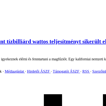
t tízbilliárd wattos teljesítményt sikerült e
 igyekeznek elérni és fenntartani a magfúziót. Egy kaliforniai nemzeti 
ok
Médiaajánlat
Hirdetői ÁSZF
Támogatói ÁSZF
RSS
Szerzői