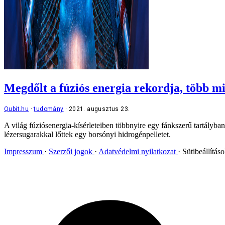
Megdőlt a fúziós energia rekordja, több min
Qubit.hu
tudomány
2021. augusztus 23.
A világ fúziósenergia-kísérleteiben többnyire egy fánkszerű tartályban
lézersugarakkal lőttek egy borsónyi hidrogénpelletet.
Impresszum
Szerzői jogok
Adatvédelmi nyilatkozat
Sütibeállítás