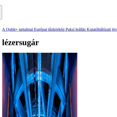
A Qubit+ tartalmai
Európai tűzkörkép
Paksi leállás
Kutatóhálózati jö
lézersugár