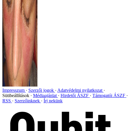
Impresszum
Szerzői jogok
Adatvédelmi nyilatkozat
Sütibeállítások
Médiaajánlat
Hirdetői ÁSZF
Támogatói ÁSZF
RSS
Szerzőinknek
Írj nekünk