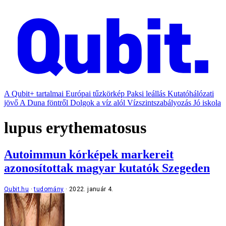
A Qubit+ tartalmai
Európai tűzkörkép
Paksi leállás
Kutatóhálózati
jövő
A Duna föntről
Dolgok a víz alól
Vízszintszabályozás
Jó iskola
lupus erythematosus
Autoimmun kórképek markereit
azonosítottak magyar kutatók Szegeden
Qubit.hu
tudomány
2022. január 4.