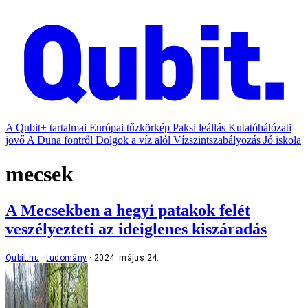
A Qubit+ tartalmai
Európai tűzkörkép
Paksi leállás
Kutatóhálózati
jövő
A Duna föntről
Dolgok a víz alól
Vízszintszabályozás
Jó iskola
mecsek
A Mecsekben a hegyi patakok felét
veszélyezteti az ideiglenes kiszáradás
Qubit.hu
tudomány
2024. május 24.