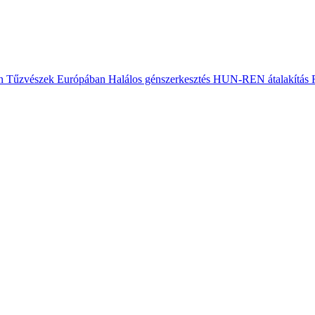
n
Tűzvészek Európában
Halálos génszerkesztés
HUN-REN átalakítás