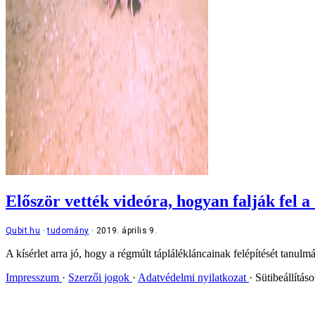
Először vették videóra, hogyan falják fel 
Qubit.hu
tudomány
2019. április 9.
A kísérlet arra jó, hogy a régmúlt táplálékláncainak felépítését tanul
Impresszum
Szerzői jogok
Adatvédelmi nyilatkozat
Sütibeállítás