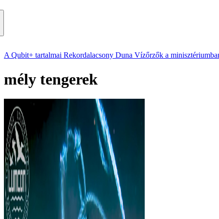
A Qubit+ tartalmai
Rekordalacsony Duna
Vízőrzők a minisztériumba
mély tengerek