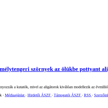
a mélytengeri szörnyek az ölükbe pottyant al
mányozzák a kutatók, mivel az aligátorok kiválóan modellezik az évmilliók
ok
Médiaajánlat
Hirdetői ÁSZF
Támogatói ÁSZF
RSS
Szerzői