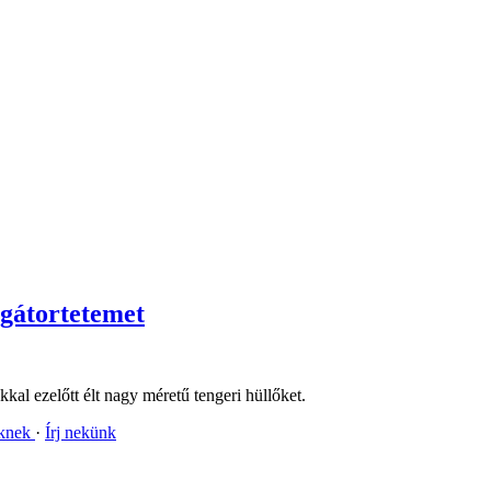
igátortetemet
kal ezelőtt élt nagy méretű tengeri hüllőket.
nknek
Írj nekünk