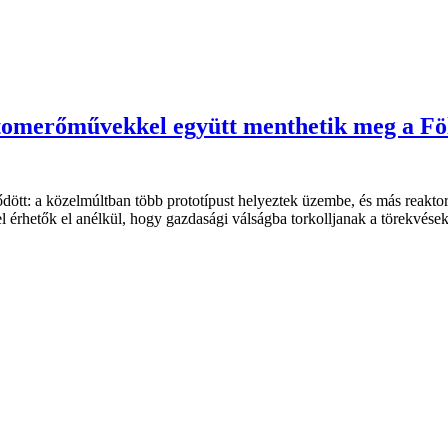
atomerőművekkel együtt menthetik meg a Fö
dött: a közelmúltban több prototípust helyeztek üzembe, és más reakt
l érhetők el anélkül, hogy gazdasági válságba torkolljanak a törekvések