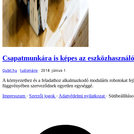
Csapatmunkára is képes az eszközhasználó 
Qubit.hu
tudomány
2018. június 1.
A környezethez és a feladathoz alkalmazkodó moduláris robotokat fejl
függvényében szerveződnek egyetlen egységgé.
Impresszum
Szerzői jogok
Adatvédelmi nyilatkozat
Sütibeállítás