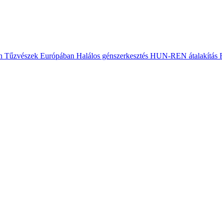
n
Tűzvészek Európában
Halálos génszerkesztés
HUN-REN átalakítás