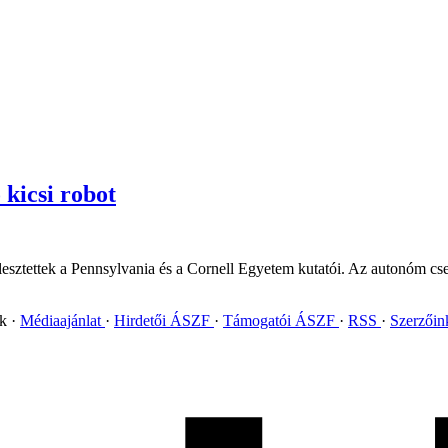
kicsi robot
esztettek a Pennsylvania és a Cornell Egyetem kutatói. Az autonóm csele
ok
Médiaajánlat
Hirdetői ÁSZF
Támogatói ÁSZF
RSS
Szerzői