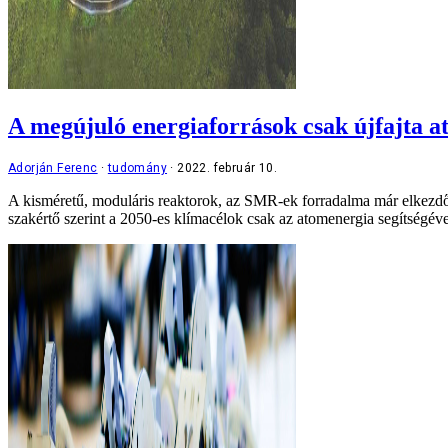
A megújuló energiaforrások csak újfajta 
Adorján Ferenc
tudomány
2022. február 10.
A kisméretű, moduláris reaktorok, az SMR-ek forradalma már elkezdő
szakértő szerint a 2050-es klímacélok csak az atomenergia segítségéve