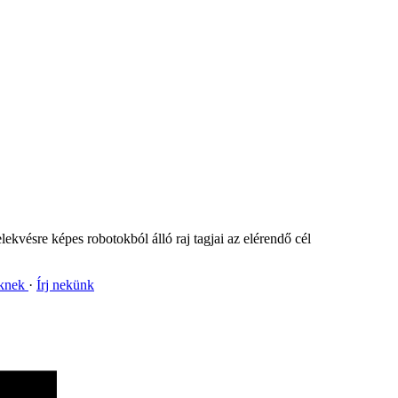
kvésre képes robotokból álló raj tagjai az elérendő cél
nknek
Írj nekünk