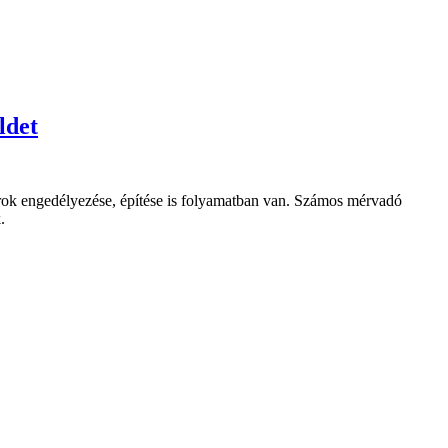
ldet
orok engedélyezése, építése is folyamatban van. Számos mérvadó
.