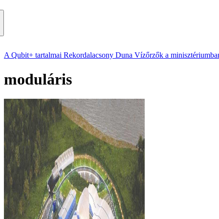
A Qubit+ tartalmai
Rekordalacsony Duna
Vízőrzők a minisztériumba
moduláris