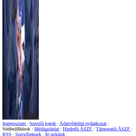
Impresszum
Szerzői jogok
Adatvédelmi nyilatkozat
Sütibeállítások
Médiaajánlat
Hirdetői ÁSZF
Támogatói ÁSZF
RSS
Szerzőinknek
Írj nekünk