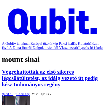
A Qubit+ tartalmai
Európai tűzkörkép
Paksi leállás
Kutatóhálózati
jövő
A Duna föntről
Dolgok a víz alól
Vízszintszabályozás
Jó iskola
mount sinai
Végrehajtották az első sikeres
légcsőátültetést, az idáig vezető út pedig
kész tudományos regény
Qubit.hu
tudomány
2021. április 7.