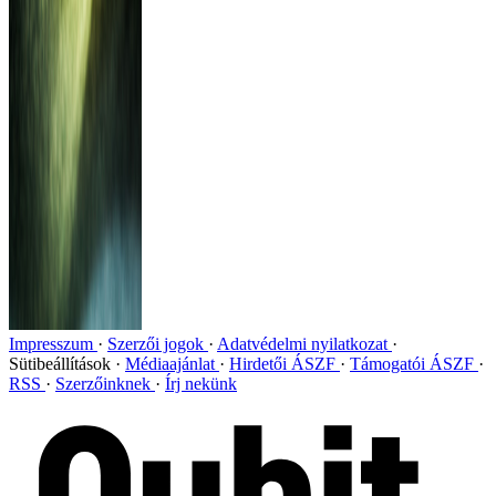
Impresszum
Szerzői jogok
Adatvédelmi nyilatkozat
Sütibeállítások
Médiaajánlat
Hirdetői ÁSZF
Támogatói ÁSZF
RSS
Szerzőinknek
Írj nekünk