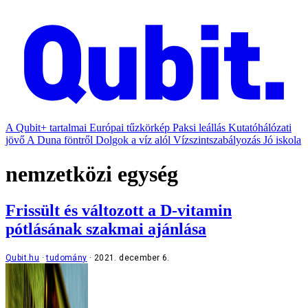
A Qubit+ tartalmai
Európai tűzkörkép
Paksi leállás
Kutatóhálózati
jövő
A Duna föntről
Dolgok a víz alól
Vízszintszabályozás
Jó iskola
nemzetközi egység
Frissült és változott a D-vitamin
pótlásának szakmai ajánlása
Qubit.hu
tudomány
2021. december 6.