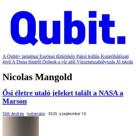
A Qubit+ tartalmai
Európai tűzkörkép
Paksi leállás
Kutatóhálózati
jövő
A Duna föntről
Dolgok a víz alól
Vízszintszabályozás
Jó iskola
Nicolas Mangold
Ősi életre utaló jeleket talált a NASA a
Marson
Tóth András
tudomány
2025. szeptember 10.