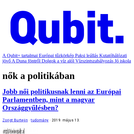
A Qubit+ tartalmai
Európai tűzkörkép
Paksi leállás
Kutatóhálózati
jövő
A Duna föntről
Dolgok a víz alól
Vízszintszabályozás
Jó iskola
nők a politikában
Jobb női politikusnak lenni az Európai
Parlamentben, mint a magyar
Országgyűlésben?
Zorigt Burtejin
tudomány
2019. május 13.