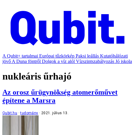
A Qubit+ tartalmai
Európai tűzkörkép
Paksi leállás
Kutatóhálózati
jövő
A Duna föntről
Dolgok a víz alól
Vízszintszabályozás
Jó iskola
nukleáris űrhajó
Az orosz űrügynökség atomerőművet
építene a Marsra
Qubit.hu
tudomány
2021. július 13.