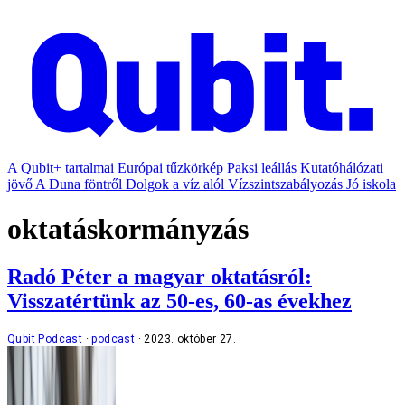
A Qubit+ tartalmai
Európai tűzkörkép
Paksi leállás
Kutatóhálózati
jövő
A Duna föntről
Dolgok a víz alól
Vízszintszabályozás
Jó iskola
oktatáskormányzás
Radó Péter a magyar oktatásról:
Visszatértünk az 50-es, 60-as évekhez
Qubit Podcast
podcast
2023. október 27.