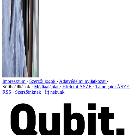
Impresszum
Szerzői jogok
Adatvédelmi nyilatkozat
Sütibeállítások
Médiaajánlat
Hirdetői ÁSZF
Támogatói ÁSZF
RSS
Szerzőinknek
Írj nekünk