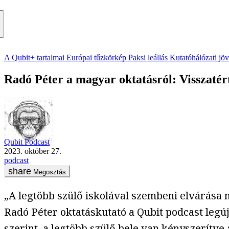
A Qubit+ tartalmai
Európai tűzkörkép
Paksi leállás
Kutatóhálózati jö
Radó Péter a magyar oktatásról: Visszatér
Qubit Podcast
2023. október 27.
podcast
Megosztás
„A legtöbb szülő iskolával szembeni elvárása m
Radó Péter oktatáskutató a Qubit podcast legúja
szerint, a legtöbb szülő bele van kényszerítv