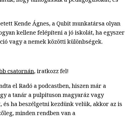
etett Kende Ágnes, a Qubit munkatársa olyan
yan kellene felépíteni a jó iskolát, ha egyszer
áció vagy a nemek közötti különbségek.
bb csatornán
, iratkozz fel!
ndta el Radó a podcastben, hiszen már a
hogy a tanár a pulpituson magyaráz vagy
 és ha beszélgetni kezdünk velük, akkor az is
kezőleg, minden rendben van a