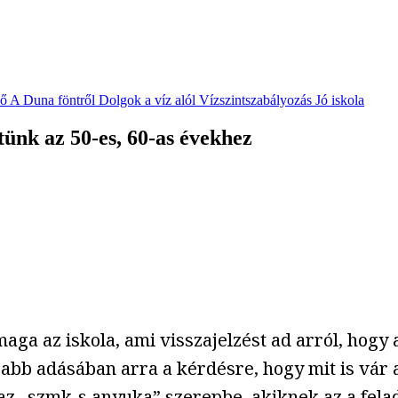
vő
A Duna föntről
Dolgok a víz alól
Vízszintszabályozás
Jó iskola
tünk az 50-es, 60-as évekhez
aga az iskola, ami visszajelzést ad arról, hogy
bb adásában arra a kérdésre, hogy mit is vár a 
e az „szmk-s anyuka” szerepbe, akiknek az a fe