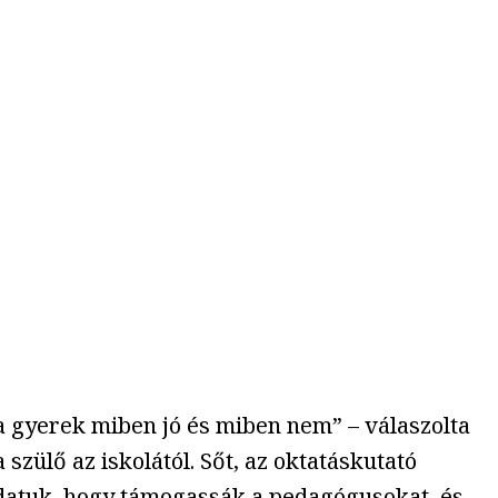
 a gyerek miben jó és miben nem” – válaszolta
szülő az iskolától. Sőt, az oktatáskutató
ladatuk, hogy támogassák a pedagógusokat, és