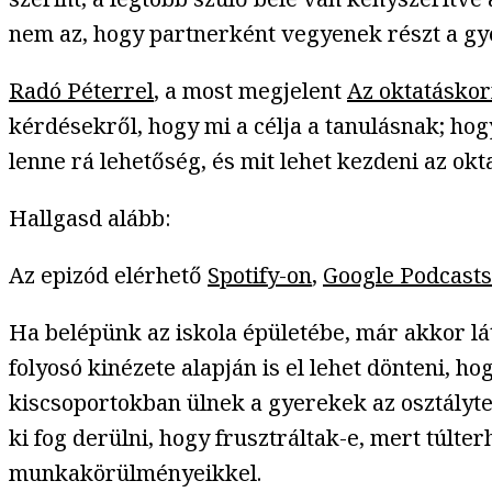
nem az, hogy partnerként vegyenek részt a gy
Radó Péterrel
, a most megjelent
Az oktatásko
kérdésekről, hogy mi a célja a tanulásnak; hog
lenne rá lehetőség, és mit lehet kezdeni az ok
Hallgasd alább:
Az epizód elérhető
Spotify-on
,
Google Podcasts
Ha belépünk az iskola épületébe, már akkor lá
folyosó kinézete alapján is el lehet dönteni, 
kiscsoportokban ülnek a gyerekek az osztályte
ki fog derülni, hogy frusztráltak-e, mert túlt
munkakörülményeikkel.