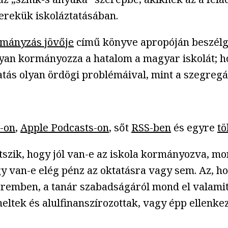
erekük iskoláztatásában.
rmányzás jövője
című könyve apropóján beszélg
yan kormányozza a hatalom a magyar iskolát; hog
tatás olyan ördögi problémáival, mint a szegreg
-on
,
Apple Podcasts-on
, sőt
RSS-ben
és egyre
tö
tszik, hogy jól van-e az iskola kormányozva, mo
hogy van-e elég pénz az oktatásra vagy sem. Az, 
remben, a tanár szabadságáról mond el valamit,
erheltek és alulfinanszírozottak, vagy épp ellen