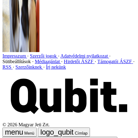
Impresszum
Szerzői jogok
Adatvédelmi nyilatkozat
Sütibeállítások
Médiaajánlat
Hirdetői ÁSZF
Támogatói ÁSZF
RSS
Szerzőinknek
Írj nekünk
©
2026
Magyar Jeti Zrt.
Menü
Címlap