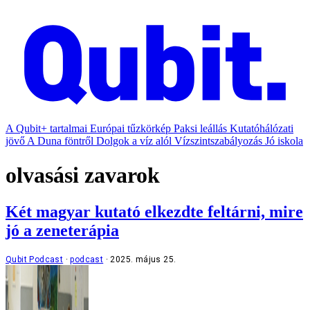
A Qubit+ tartalmai
Európai tűzkörkép
Paksi leállás
Kutatóhálózati
jövő
A Duna föntről
Dolgok a víz alól
Vízszintszabályozás
Jó iskola
olvasási zavarok
Két magyar kutató elkezdte feltárni, mire
jó a zeneterápia
Qubit Podcast
podcast
2025. május 25.