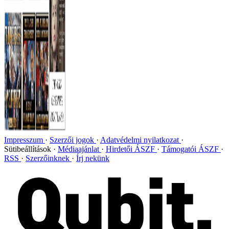
Impresszum
Szerzői jogok
Adatvédelmi nyilatkozat
Sütibeállítások
Médiaajánlat
Hirdetői ÁSZF
Támogatói ÁSZF
RSS
Szerzőinknek
Írj nekünk