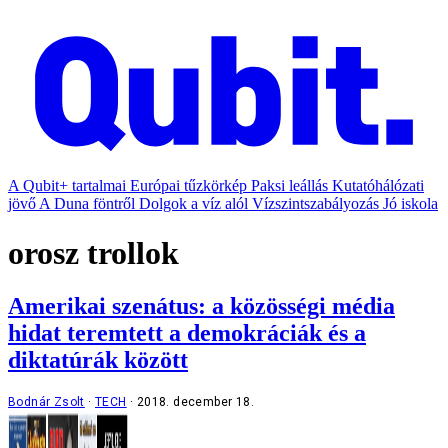
A Qubit+ tartalmai
Európai tűzkörkép
Paksi leállás
Kutatóhálózati
jövő
A Duna föntről
Dolgok a víz alól
Vízszintszabályozás
Jó iskola
orosz trollok
Amerikai szenátus: a közösségi média
hidat teremtett a demokráciák és a
diktatúrák között
Bodnár Zsolt
TECH
2018. december 18.