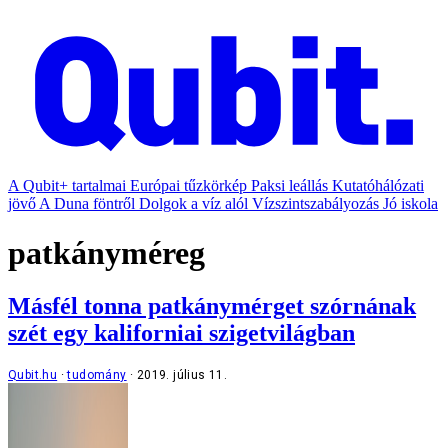
A Qubit+ tartalmai
Európai tűzkörkép
Paksi leállás
Kutatóhálózati
jövő
A Duna föntről
Dolgok a víz alól
Vízszintszabályozás
Jó iskola
patkányméreg
Másfél tonna patkánymérget szórnának
szét egy kaliforniai szigetvilágban
Qubit.hu
tudomány
2019. július 11.