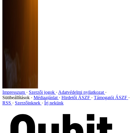
Impresszum
Szerzői jogok
Adatvédelmi nyilatkozat
Sütibeállítások
Médiaajánlat
Hirdetői ÁSZF
Támogatói ÁSZF
RSS
Szerzőinknek
Írj nekünk