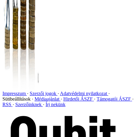
Impresszum
Szerzői jogok
Adatvédelmi nyilatkozat
Sütibeállítások
Médiaajánlat
Hirdetői ÁSZF
Támogatói ÁSZF
RSS
Szerzőinknek
Írj nekünk