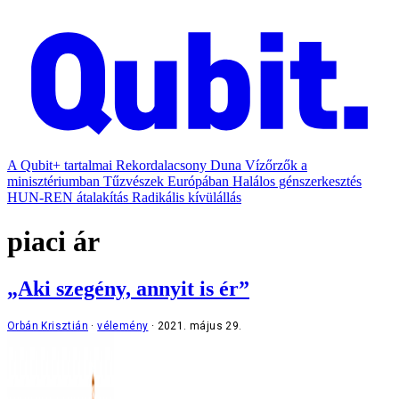
A Qubit+ tartalmai
Rekordalacsony Duna
Vízőrzők a
minisztériumban
Tűzvészek Európában
Halálos génszerkesztés
HUN-REN átalakítás
Radikális kívülállás
piaci ár
„Aki szegény, annyit is ér”
Orbán Krisztián
vélemény
2021. május 29.